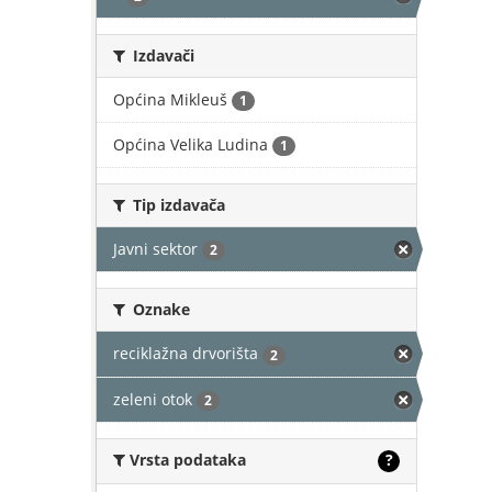
Izdavači
Općina Mikleuš
1
Općina Velika Ludina
1
Tip izdavača
Javni sektor
2
Oznake
reciklažna drvorišta
2
zeleni otok
2
Vrsta podataka
?