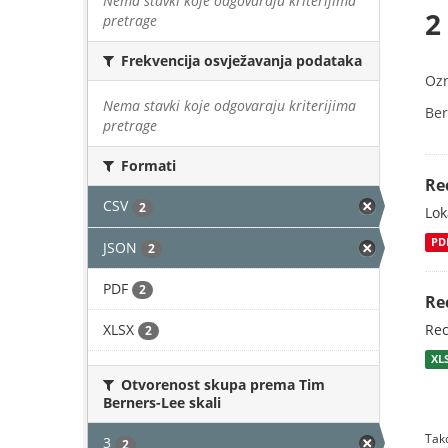
Nema stavki koje odgovaraju kriterijima
2
pretrage
Frekvencija osvježavanja podataka
Oz
Nema stavki koje odgovaraju kriterijima
Ber
pretrage
Formati
Re
CSV
2
Lok
PD
JSON
2
PDF
2
Re
XLSX
Rec
2
XL
Otvorenost skupa prema Tim
Berners-Lee skali
Tako
3
2