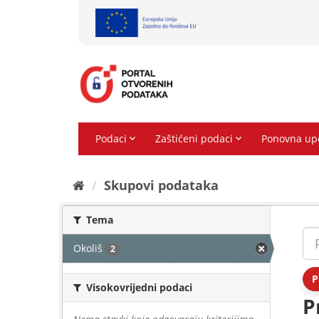
Preskoči
na
sadržaj
Skupovi podаtаkа
Tema
Okoliš
2
P
Visokovrijedni podaci
P