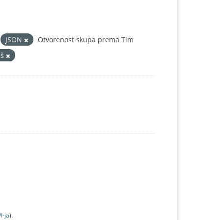
JSON
Otvorenost skupa prema Tim
iš
I-jа
).