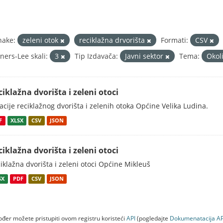
nake:
zeleni otok
reciklažna drvorišta
Formati:
CSV
ners-Lee skali:
3
Tip Izdavača:
Javni sektor
Tema:
Okol
ciklažna dvorišta i zeleni otoci
acije reciklažnog dvorišta i zelenih otoka Općine Velika Ludina.
F
XLSX
CSV
JSON
ciklažna dvorišta i zeleni otoci
iklažna dvorišta i zeleni otoci Općine Mikleuš
SX
PDF
CSV
JSON
đer možete pristupiti ovom registru koristeći
API
(pogledajte
Dokumenаtаcijа AP