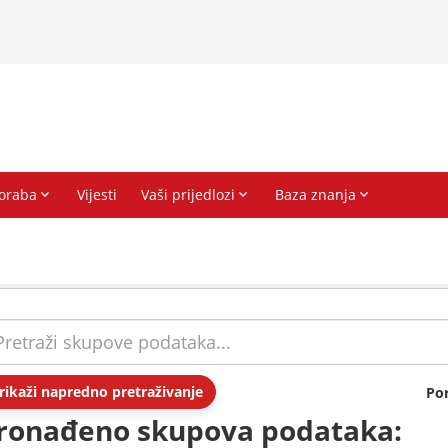
rikaži napredno pretraživanje
Po
ronađeno skupova podataka: