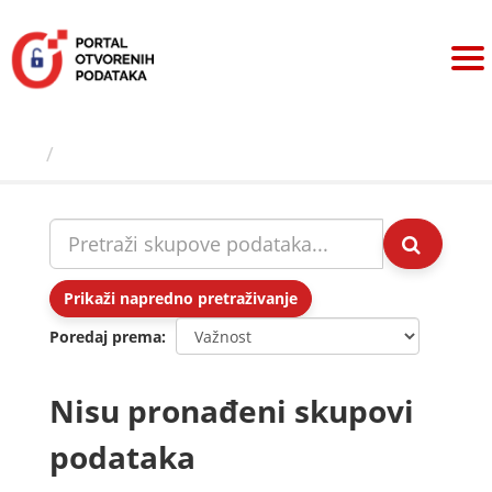
Preskoči
na
sadržaj
Skupovi podаtаkа
Prikaži napredno pretraživanje
Poredaj prema
Nisu pronađeni skupovi
podataka