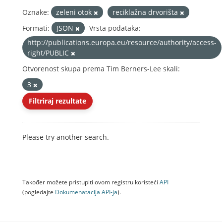
Oznake:
zeleni otok
reciklažna drvorišta
Formati:
JSON
Vrsta podataka:
http://publications.europa.eu/resource/authority/access-
right/PUBLIC
Otvorenost skupa prema Tim Berners-Lee skali:
3
Filtriraj rezultate
Please try another search.
Također možete pristupiti ovom registru koristeći
API
(pogledajte
Dokumenаtаcijа API-jа
).