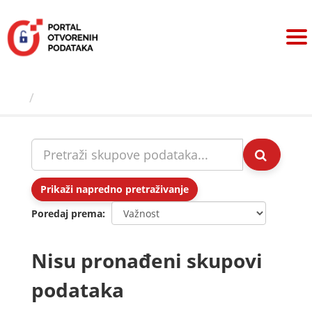
Preskoči
na
sadržaj
Skupovi podаtаkа
Prikaži napredno pretraživanje
Poredaj prema
Nisu pronađeni skupovi
podataka