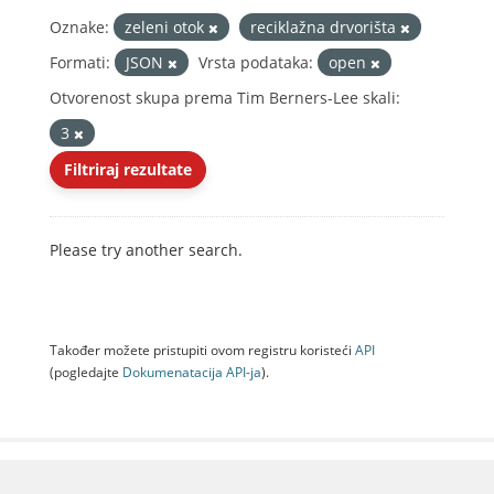
Oznake:
zeleni otok
reciklažna drvorišta
Formati:
JSON
Vrsta podataka:
open
Otvorenost skupa prema Tim Berners-Lee skali:
3
Filtriraj rezultate
Please try another search.
Također možete pristupiti ovom registru koristeći
API
(pogledajte
Dokumenаtаcijа API-jа
).