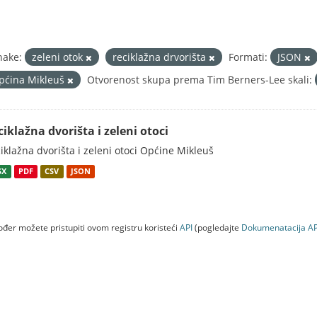
nake:
zeleni otok
reciklažna drvorišta
Formati:
JSON
pćina Mikleuš
Otvorenost skupa prema Tim Berners-Lee skali:
ciklažna dvorišta i zeleni otoci
iklažna dvorišta i zeleni otoci Općine Mikleuš
SX
PDF
CSV
JSON
đer možete pristupiti ovom registru koristeći
API
(pogledajte
Dokumenаtаcijа AP