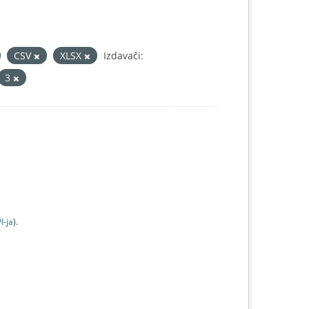
CSV
XLSX
Izdavači:
3
I-jа
).