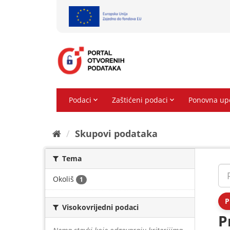
Preskoči
na
sadržaj
Skupovi podаtаkа
Tema
Okoliš
1
P
Visokovrijedni podaci
P