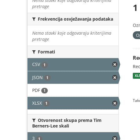
Nema stavki koje odgovaraju kriterijima
1
pretrage
Frekvencija osvježavanja podataka
Oz
Nema stavki koje odgovaraju kriterijima
O
pretrage
Formati
Re
CSV
1
Rec
XL
JSON
1
PDF
1
Tako
XLSX
1
Otvorenost skupa prema Tim
Berners-Lee skali
3
1