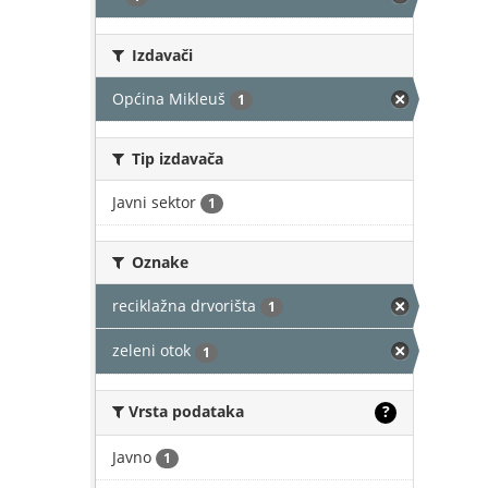
Izdavači
Općina Mikleuš
1
Tip izdavača
Javni sektor
1
Oznake
reciklažna drvorišta
1
zeleni otok
1
Vrsta podataka
?
Javno
1