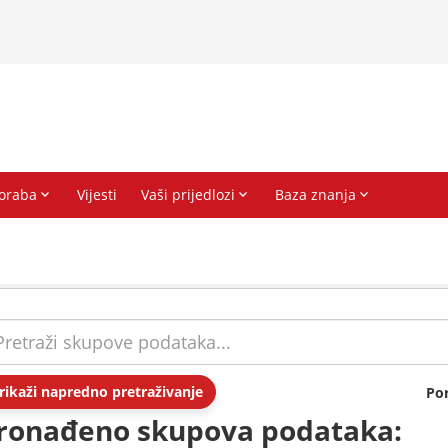
rikaži napredno pretraživanje
Po
ronađeno skupova podataka: