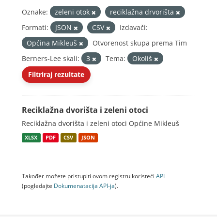
Oznake:
zeleni otok
reciklažna drvorišta
Formati:
JSON
CSV
Izdavači:
Općina Mikleuš
Otvorenost skupa prema Tim
Berners-Lee skali:
3
Tema:
Okoliš
Filtriraj rezultate
Reciklažna dvorišta i zeleni otoci
Reciklažna dvorišta i zeleni otoci Općine Mikleuš
XLSX
PDF
CSV
JSON
Također možete pristupiti ovom registru koristeći
API
(pogledajte
Dokumenаtаcijа API-jа
).