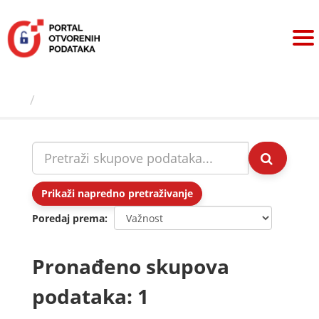
Preskoči
na
sadržaj
Skupovi podаtаkа
Prikaži napredno pretraživanje
Poredaj prema
Pronađeno skupova
podataka: 1