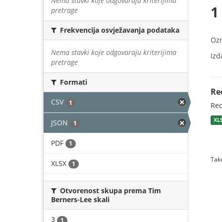
Nema stavki koje odgovaraju kriterijima
1
pretrage
Frekvencija osvježavanja podataka
Oz
Nema stavki koje odgovaraju kriterijima
Izd
pretrage
Formati
Re
CSV
1
Rec
XL
JSON
1
PDF
1
Tako
XLSX
1
Otvorenost skupa prema Tim
Berners-Lee skali
3
1