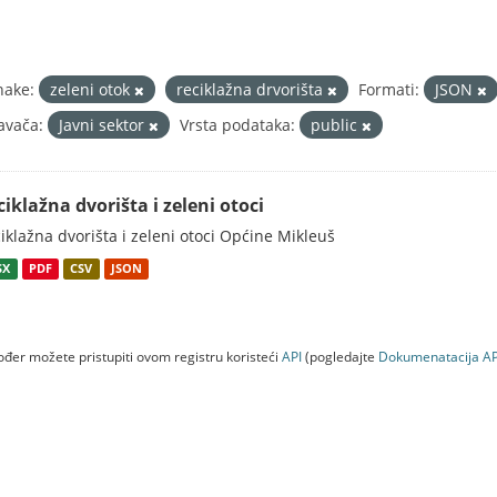
nake:
zeleni otok
reciklažna drvorišta
Formati:
JSON
avača:
Javni sektor
Vrsta podataka:
public
ciklažna dvorišta i zeleni otoci
iklažna dvorišta i zeleni otoci Općine Mikleuš
SX
PDF
CSV
JSON
đer možete pristupiti ovom registru koristeći
API
(pogledajte
Dokumenаtаcijа AP