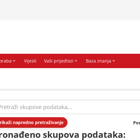
rikaži napredno pretraživanje
Po
ronađeno skupova podataka: