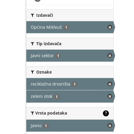
Izdavači
Općina Mikleuš
1
Tip izdavača
Javni sektor
1
Oznake
reciklažna drvorišta
1
zeleni otok
1
Vrsta podataka
?
Javno
1