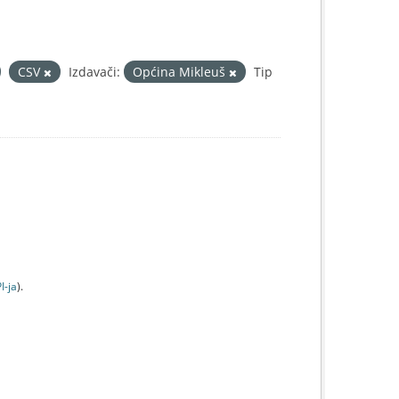
CSV
Izdavači:
Općina Mikleuš
Tip
I-jа
).