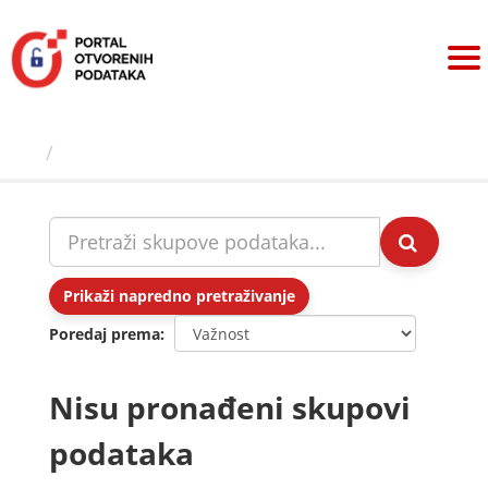
Preskoči
na
sadržaj
Skupovi podаtаkа
Prikaži napredno pretraživanje
Poredaj prema
Nisu pronađeni skupovi
podataka