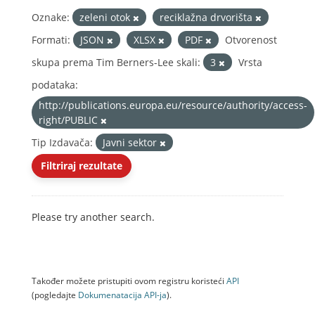
Oznake:
zeleni otok
reciklažna drvorišta
Formati:
JSON
XLSX
PDF
Otvorenost
skupa prema Tim Berners-Lee skali:
3
Vrsta
podataka:
http://publications.europa.eu/resource/authority/access-
right/PUBLIC
Tip Izdavača:
Javni sektor
Filtriraj rezultate
Please try another search.
Također možete pristupiti ovom registru koristeći
API
(pogledajte
Dokumenаtаcijа API-jа
).