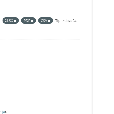
XLSX
PDF
CSV
Tip Izdavača:
I-jа
).