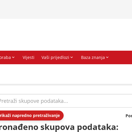
rikaži napredno pretraživanje
Po
ronađeno skupova podataka: