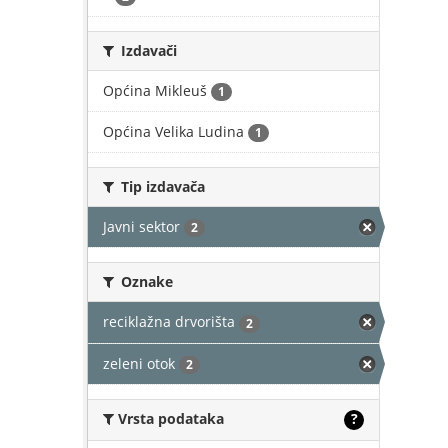
Izdavači
Općina Mikleuš
1
Općina Velika Ludina
1
Tip izdavača
Javni sektor
2
Oznake
reciklažna drvorišta
2
zeleni otok
2
Vrsta podataka
?