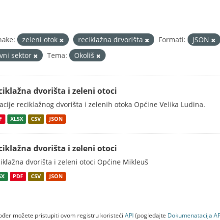
nake:
zeleni otok
reciklažna drvorišta
Formati:
JSON
avni sektor
Tema:
Okoliš
ciklažna dvorišta i zeleni otoci
acije reciklažnog dvorišta i zelenih otoka Općine Velika Ludina.
F
XLSX
CSV
JSON
ciklažna dvorišta i zeleni otoci
iklažna dvorišta i zeleni otoci Općine Mikleuš
SX
PDF
CSV
JSON
đer možete pristupiti ovom registru koristeći
API
(pogledajte
Dokumenаtаcijа AP