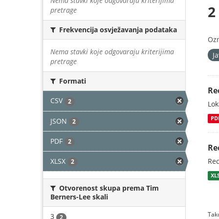
Nema stavki koje odgovaraju kriterijima
2
pretrage
Frekvencija osvježavanja podataka
Oz
Nema stavki koje odgovaraju kriterijima
J
pretrage
Formati
Re
CSV
2
Lok
PD
JSON
2
PDF
2
Re
XLSX
Rec
2
XL
Otvorenost skupa prema Tim
Berners-Lee skali
Tako
3
2