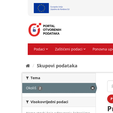
Preskoči
na
sadržaj
Skupovi podаtаkа
Tema
Okoliš
2
P
Visokovrijedni podaci
P