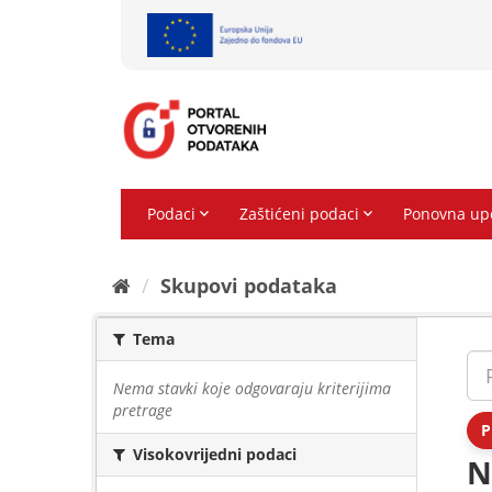
Preskoči
na
sadržaj
Skupovi podаtаkа
Tema
Nema stavki koje odgovaraju kriterijima
pretrage
P
Visokovrijedni podaci
N