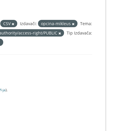
CSV
Izdavači:
opcina-mikleus
Tema:
authority/access-right/PUBLIC
Tip Izdavača:
I-jа
).