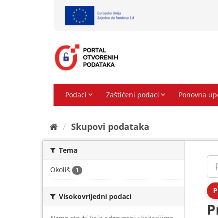
Preskoči
na
sadržaj
Skupovi podаtаkа
Tema
Okoliš
1
P
Visokovrijedni podaci
P