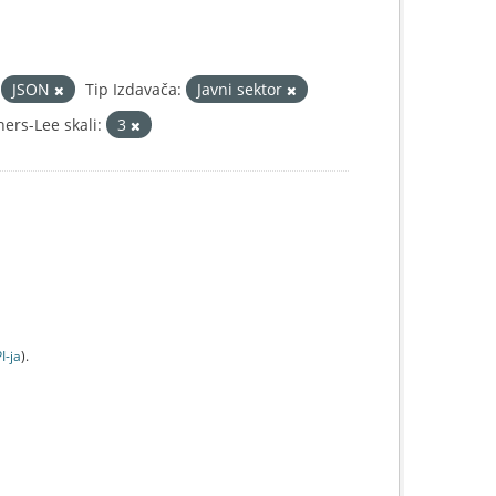
JSON
Tip Izdavača:
Javni sektor
ers-Lee skali:
3
I-jа
).