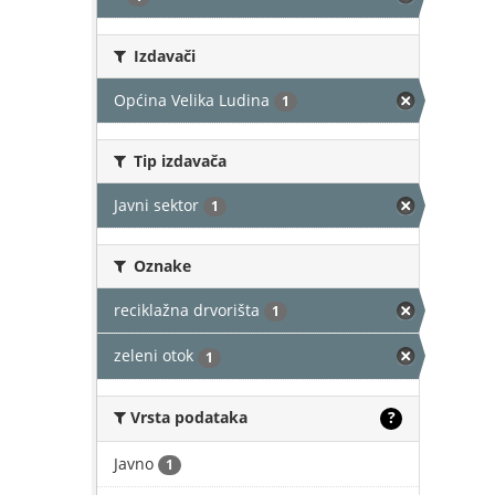
Izdavači
Općina Velika Ludina
1
Tip izdavača
Javni sektor
1
Oznake
reciklažna drvorišta
1
zeleni otok
1
Vrsta podataka
?
Javno
1