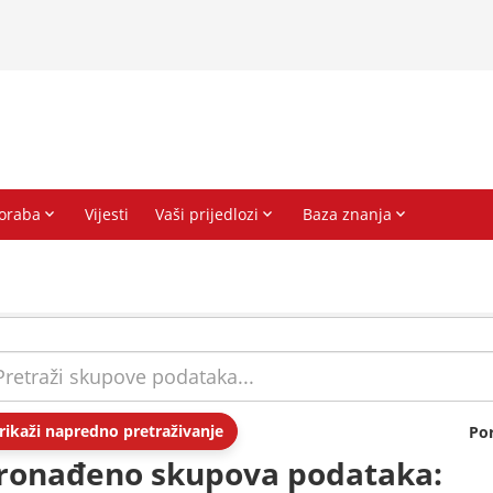
rikaži napredno pretraživanje
Po
ronađeno skupova podataka: