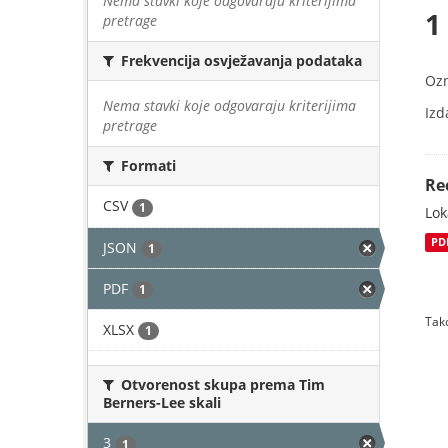
Nema stavki koje odgovaraju kriterijima
1
pretrage
Frekvencija osvježavanja podataka
Oz
Nema stavki koje odgovaraju kriterijima
Izd
pretrage
Formati
Re
CSV
1
Lok
PD
JSON
1
PDF
1
Tako
XLSX
1
Otvorenost skupa prema Tim
Berners-Lee skali
3
1