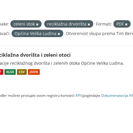
nake:
zeleni otok
reciklažna drvorišta
Formati:
PDF
avači:
Općina Velika Ludina
Otvorenost skupa prema Tim Bern
ciklažna dvorišta i zeleni otoci
acije reciklažnog dvorišta i zelenih otoka Općine Velika Ludina.
F
XLSX
CSV
JSON
đer možete pristupiti ovom registru koristeći
API
(pogledajte
Dokumenаtаcijа AP