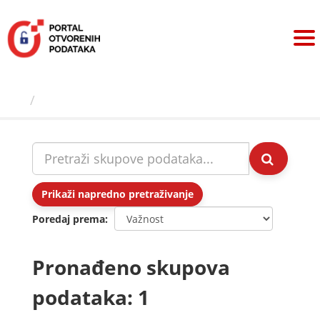
Preskoči
na
sadržaj
Skupovi podаtаkа
Prikaži napredno pretraživanje
Poredaj prema
Pronađeno skupova
podataka: 1