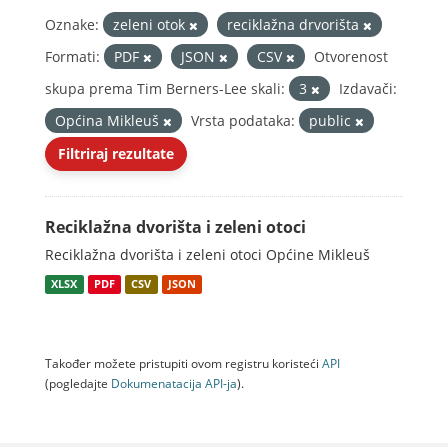
Oznake:
zeleni otok
reciklažna drvorišta
Formati:
PDF
JSON
CSV
Otvorenost
skupa prema Tim Berners-Lee skali:
3
Izdavači:
Općina Mikleuš
Vrsta podataka:
public
Filtriraj rezultate
Reciklažna dvorišta i zeleni otoci
Reciklažna dvorišta i zeleni otoci Općine Mikleuš
XLSX
PDF
CSV
JSON
Također možete pristupiti ovom registru koristeći
API
(pogledajte
Dokumenаtаcijа API-jа
).