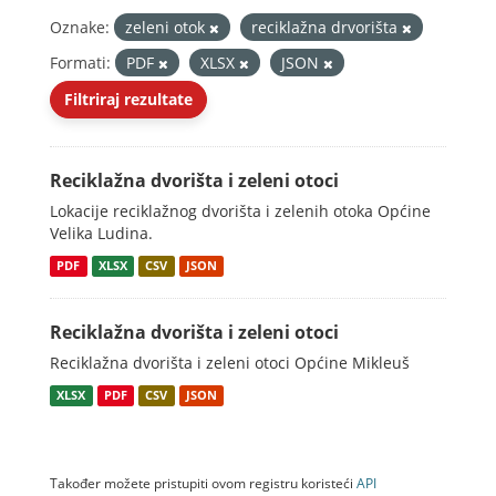
Oznake:
zeleni otok
reciklažna drvorišta
Formati:
PDF
XLSX
JSON
Filtriraj rezultate
Reciklažna dvorišta i zeleni otoci
Lokacije reciklažnog dvorišta i zelenih otoka Općine
Velika Ludina.
PDF
XLSX
CSV
JSON
Reciklažna dvorišta i zeleni otoci
Reciklažna dvorišta i zeleni otoci Općine Mikleuš
XLSX
PDF
CSV
JSON
Također možete pristupiti ovom registru koristeći
API