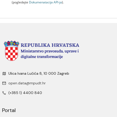
(pogledajte
Dokumenаtаcijа API-jа
).