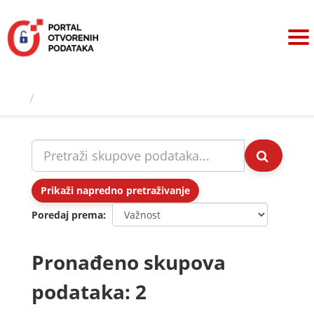
Preskoči
na
sadržaj
Skupovi podаtаkа
Prikaži napredno pretraživanje
Poredaj prema
Pronađeno skupova
podataka: 2