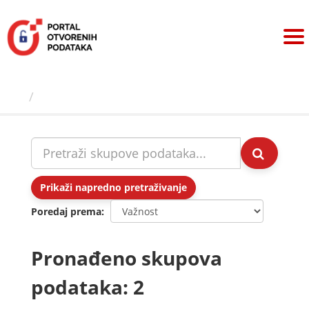
Preskoči
na
sadržaj
Skupovi podаtаkа
Prikaži napredno pretraživanje
Poredaj prema
Pronađeno skupova
podataka: 2