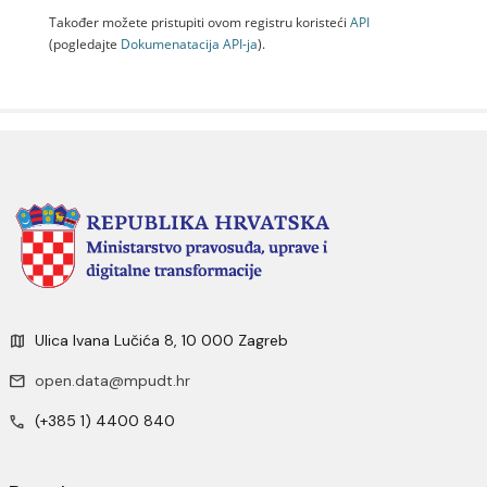
Također možete pristupiti ovom registru koristeći
API
(pogledajte
Dokumenаtаcijа API-jа
).