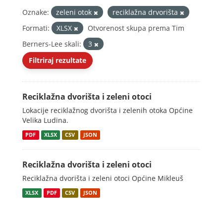
Oznake:
zeleni otok
reciklažna drvorišta
Formati:
XLSX
Otvorenost skupa prema Tim
Berners-Lee skali:
3
Filtriraj rezultate
Reciklažna dvorišta i zeleni otoci
Lokacije reciklažnog dvorišta i zelenih otoka Općine
Velika Ludina.
PDF
XLSX
CSV
JSON
Reciklažna dvorišta i zeleni otoci
Reciklažna dvorišta i zeleni otoci Općine Mikleuš
XLSX
PDF
CSV
JSON