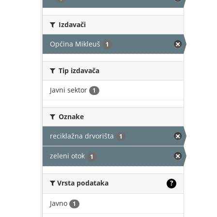
Izdavači
Općina Mikleuš
1
Tip izdavača
Javni sektor
1
Oznake
reciklažna drvorišta
1
zeleni otok
1
Vrsta podataka
?
Javno
1