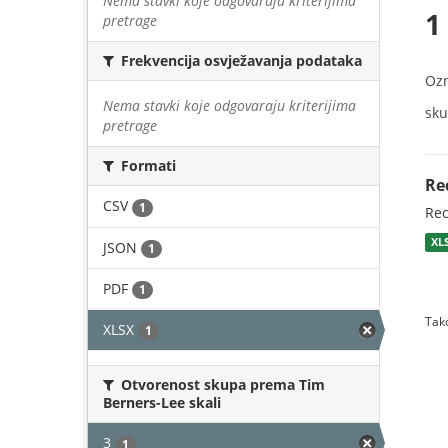
Nema stavki koje odgovaraju kriterijima
1
pretrage
Frekvencija osvježavanja podataka
Oz
Nema stavki koje odgovaraju kriterijima
sku
pretrage
Formati
Re
CSV
1
Rec
XL
JSON
1
PDF
1
Tako
XLSX
1
Otvorenost skupa prema Tim
Berners-Lee skali
3
1