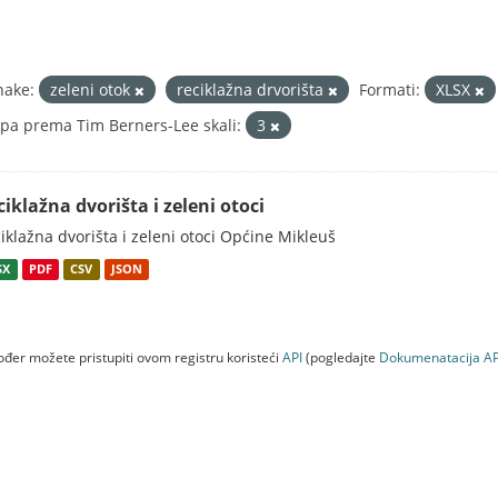
nake:
zeleni otok
reciklažna drvorišta
Formati:
XLSX
pa prema Tim Berners-Lee skali:
3
ciklažna dvorišta i zeleni otoci
iklažna dvorišta i zeleni otoci Općine Mikleuš
SX
PDF
CSV
JSON
đer možete pristupiti ovom registru koristeći
API
(pogledajte
Dokumenаtаcijа AP