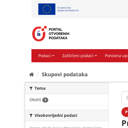
Preskoči
na
sadržaj
Skupovi podаtаkа
Tema
Okoliš
1
P
Visokovrijedni podaci
P