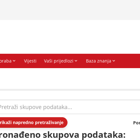
rikaži napredno pretraživanje
Po
ronađeno skupova podataka: