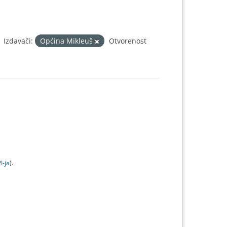
Izdavači:
Općina Mikleuš
Otvorenost
I-jа
).