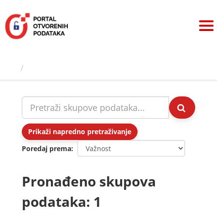
Preskoči
na
sadržaj
Skupovi podаtаkа
Prikaži napredno pretraživanje
Poredaj prema
Pronađeno skupova
podataka: 1