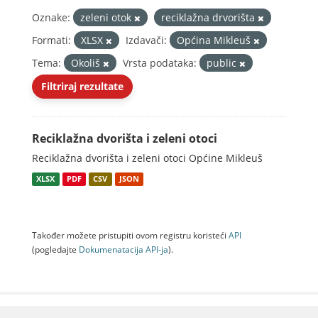
Oznake:
zeleni otok
reciklažna drvorišta
Formati:
XLSX
Izdavači:
Općina Mikleuš
Tema:
Okoliš
Vrsta podataka:
public
Filtriraj rezultate
Reciklažna dvorišta i zeleni otoci
Reciklažna dvorišta i zeleni otoci Općine Mikleuš
XLSX
PDF
CSV
JSON
Također možete pristupiti ovom registru koristeći
API
(pogledajte
Dokumenаtаcijа API-jа
).