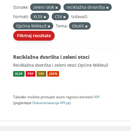
Oznake:
zeleni otok
reciklažna drvorišta
Formati:
XLSX
CSV
Izdavači:
Općina Mikleuš
Tema:
Okoliš
Filtriraj rezultate
Reciklažna dvorišta i zeleni otoci
Reciklažna dvorišta i zeleni otoci Općine Mikleuš
XLSX
PDF
CSV
JSON
Također možete pristupiti ovom registru koristeći
API
(pogledajte
Dokumenаtаcijа API-jа
).