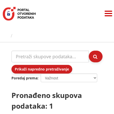
Preskoči
na
sadržaj
Skupovi podаtаkа
Prikaži napredno pretraživanje
Poredaj prema
Pronađeno skupova
podataka: 1