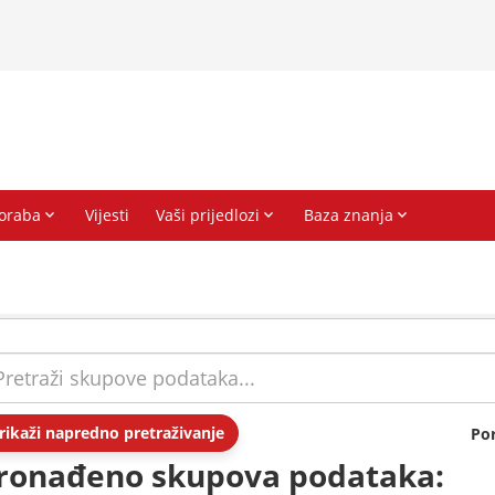
rikaži napredno pretraživanje
Po
ronađeno skupova podataka: