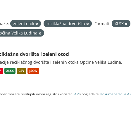
nake:
zeleni otok
reciklažna drvorišta
Formati:
XLSX
pćina Velika Ludina
ciklažna dvorišta i zeleni otoci
acije reciklažnog dvorišta i zelenih otoka Općine Velika Ludina.
F
XLSX
CSV
JSON
đer možete pristupiti ovom registru koristeći
API
(pogledajte
Dokumenаtаcijа AP