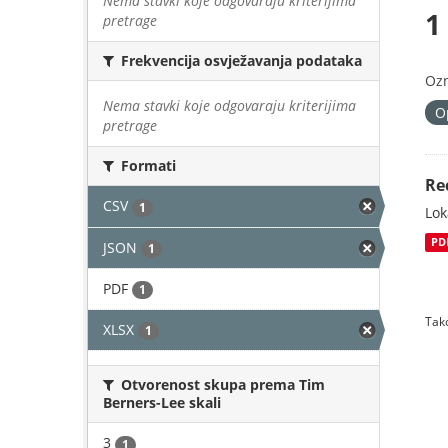
Nema stavki koje odgovaraju kriterijima
1
pretrage
Frekvencija osvježavanja podataka
Oz
Nema stavki koje odgovaraju kriterijima
O
pretrage
Formati
Re
CSV
1
Lok
PD
JSON
1
PDF
1
Tako
XLSX
1
Otvorenost skupa prema Tim
Berners-Lee skali
3
1