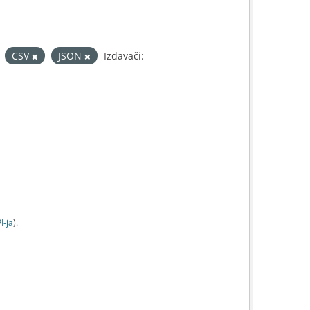
CSV
JSON
Izdavači:
I-jа
).