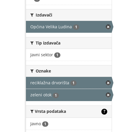
Izdavači
Općina Velika Ludina
1
Tip izdavača
Javni sektor
1
Oznake
reciklažna drvorišta
1
zeleni otok
1
Vrsta podataka
?
Javno
1