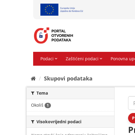
Preskoči
na
sadržaj
Skupovi podаtаkа
Tema
Okoliš
1
P
Visokovrijedni podaci
P