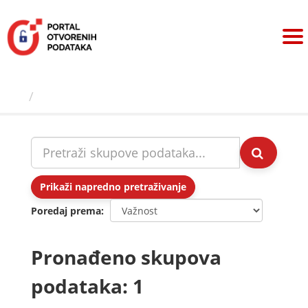
Preskoči
na
sadržaj
Skupovi podаtаkа
Prikaži napredno pretraživanje
Poredaj prema
Pronađeno skupova
podataka: 1