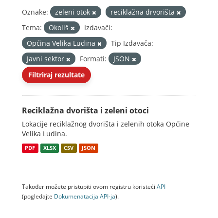
Oznake:
zeleni otok
reciklažna drvorišta
Tema:
Okoliš
Izdavači:
Općina Velika Ludina
Tip Izdavača:
Javni sektor
Formati:
JSON
Filtriraj rezultate
Reciklažna dvorišta i zeleni otoci
Lokacije reciklažnog dvorišta i zelenih otoka Općine
Velika Ludina.
PDF
XLSX
CSV
JSON
Također možete pristupiti ovom registru koristeći
API
(pogledajte
Dokumenаtаcijа API-jа
).