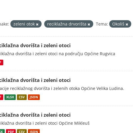
nake:
zeleni otok
reciklažna drvorišta
Tema:
Okoliš
ciklažna dvorišta i zeleni otoci
iklažna dvorišta i zeleni otoci na području Općine Rugvica
F
ciklažna dvorišta i zeleni otoci
acije reciklažnog dvorišta i zelenih otoka Općine Velika Ludina.
F
XLSX
CSV
JSON
ciklažna dvorišta i zeleni otoci
iklažna dvorišta i zeleni otoci Općine Mikleuš
SX
PDF
CSV
JSON