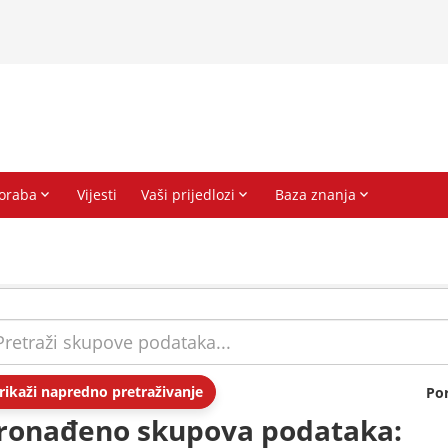
rikaži napredno pretraživanje
Po
ronađeno skupova podataka: