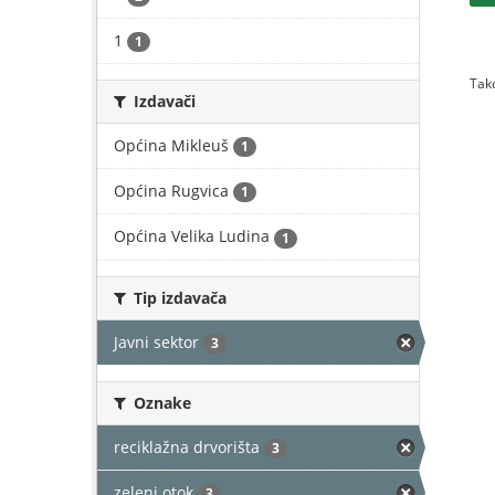
1
1
Tako
Izdavači
Općina Mikleuš
1
Općina Rugvica
1
Općina Velika Ludina
1
Tip izdavača
Javni sektor
3
Oznake
reciklažna drvorišta
3
zeleni otok
3