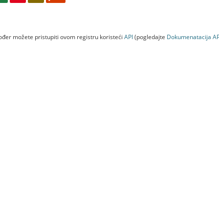
đer možete pristupiti ovom registru koristeći
API
(pogledajte
Dokumenаtаcijа AP