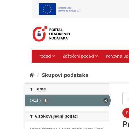
Preskoči
na
sadržaj
Skupovi podаtаkа
Tema
Okoliš
3
P
Visokovrijedni podaci
P