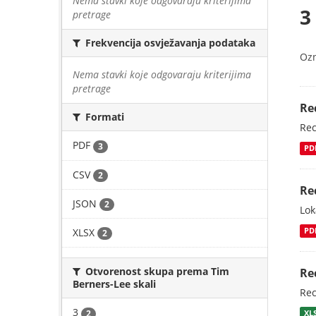
Nema stavki koje odgovaraju kriterijima
3
pretrage
Frekvencija osvježavanja podataka
Oz
Nema stavki koje odgovaraju kriterijima
pretrage
Re
Formati
Rec
PDF
3
PD
CSV
2
Re
JSON
2
Lok
XLSX
PD
2
Otvorenost skupa prema Tim
Re
Berners-Lee skali
Rec
3
2
XL