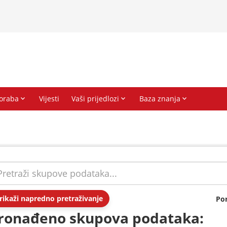
rikaži napredno pretraživanje
Po
ronađeno skupova podataka: