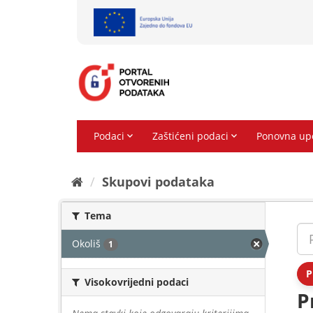
Preskoči
na
sadržaj
Skupovi podаtаkа
Tema
Okoliš
1
P
Visokovrijedni podaci
P