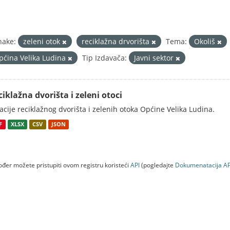
nake:
zeleni otok
reciklažna drvorišta
Tema:
Okoliš
pćina Velika Ludina
Tip Izdavača:
Javni sektor
ciklažna dvorišta i zeleni otoci
acije reciklažnog dvorišta i zelenih otoka Općine Velika Ludina.
F
XLSX
CSV
JSON
đer možete pristupiti ovom registru koristeći
API
(pogledajte
Dokumenаtаcijа AP