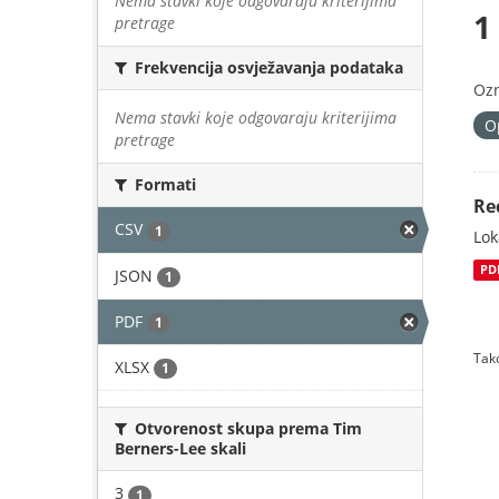
Nema stavki koje odgovaraju kriterijima
1
pretrage
Frekvencija osvježavanja podataka
Oz
Nema stavki koje odgovaraju kriterijima
O
pretrage
Formati
Re
CSV
1
Lok
PD
JSON
1
PDF
1
Tako
XLSX
1
Otvorenost skupa prema Tim
Berners-Lee skali
3
1