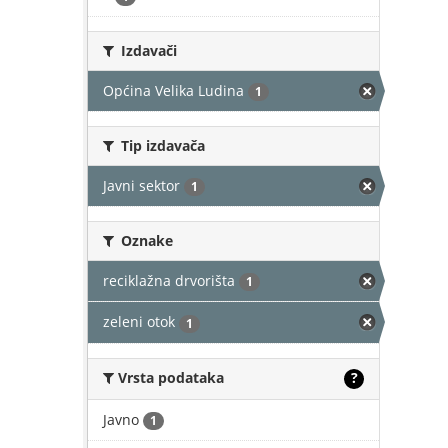
Izdavači
Općina Velika Ludina
1
Tip izdavača
Javni sektor
1
Oznake
reciklažna drvorišta
1
zeleni otok
1
Vrsta podataka
?
Javno
1