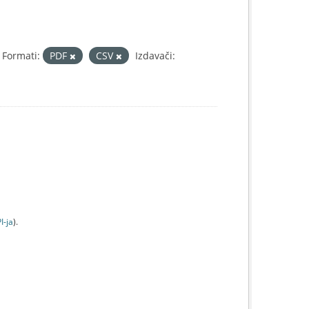
Formati:
PDF
CSV
Izdavači:
I-jа
).