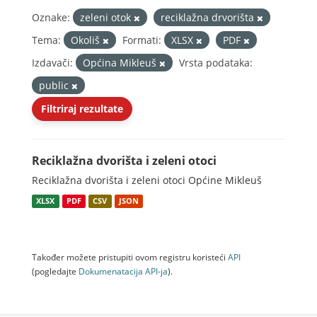
Oznake:
zeleni otok
reciklažna drvorišta
Tema:
Okoliš
Formati:
XLSX
PDF
Izdavači:
Općina Mikleuš
Vrsta podataka:
public
Filtriraj rezultate
Reciklažna dvorišta i zeleni otoci
Reciklažna dvorišta i zeleni otoci Općine Mikleuš
XLSX
PDF
CSV
JSON
Također možete pristupiti ovom registru koristeći
API
(pogledajte
Dokumenаtаcijа API-jа
).