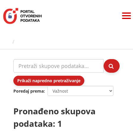
Preskoči
na
sadržaj
Skupovi podаtаkа
Prikaži napredno pretraživanje
Poredaj prema
Pronađeno skupova
podataka: 1