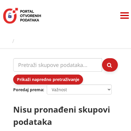
Preskoči
na
sadržaj
Skupovi podаtаkа
Prikaži napredno pretraživanje
Poredaj prema
Nisu pronađeni skupovi
podataka