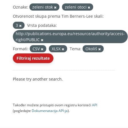
Oznake:
zeleni otok
zeleni otoci
Otvorenost skupa prema Tim Berners-Lee skali:
3
Vrsta podataka:
http://publications.europa.eu/resource/authority/access-
right/PUBLIC
Formati:
CSV
XLSX
Tema:
Okoliš
Filtriraj rezultate
Please try another search.
Također možete pristupiti ovom registru koristeći
API
(pogledajte
Dokumenаtаcijа API-jа
).