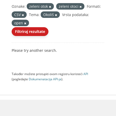
Oznake:
zeleni otok
zeleni otoci
Formati:
CSV
Tema:
Okoliš
Vrsta podataka:
open
Filtriraj rezultate
Please try another search.
Također možete pristupiti ovom registru koristeći
API
(pogledajte
Dokumenаtаcijа API-jа
).