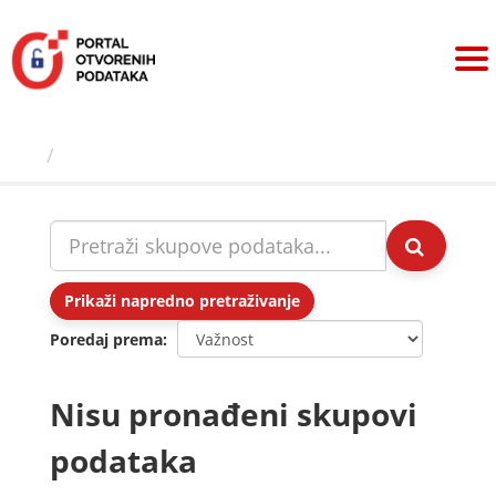
Preskoči
na
sadržaj
Skupovi podаtаkа
Prikaži napredno pretraživanje
Poredaj prema
Nisu pronađeni skupovi
podataka