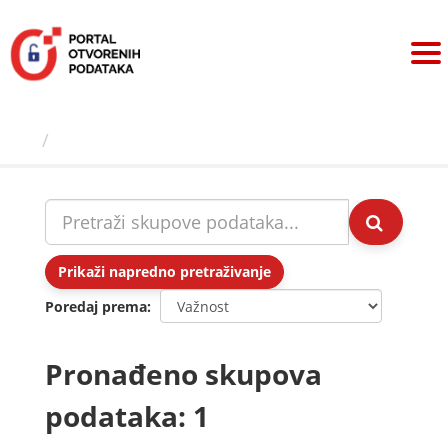
Preskoči
na
sadržaj
Skupovi podаtаkа
Prikaži napredno pretraživanje
Poredaj prema
Pronađeno skupova
podataka: 1