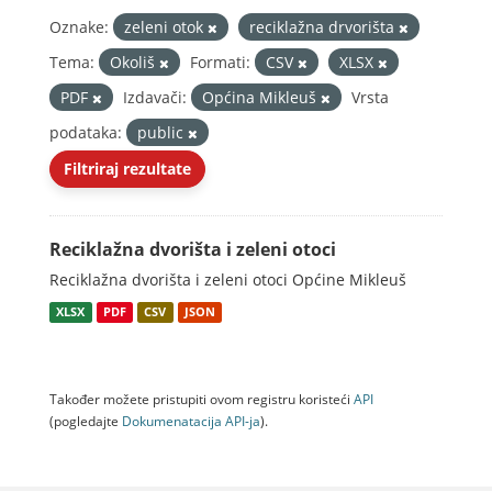
Oznake:
zeleni otok
reciklažna drvorišta
Tema:
Okoliš
Formati:
CSV
XLSX
PDF
Izdavači:
Općina Mikleuš
Vrsta
podataka:
public
Filtriraj rezultate
Reciklažna dvorišta i zeleni otoci
Reciklažna dvorišta i zeleni otoci Općine Mikleuš
XLSX
PDF
CSV
JSON
Također možete pristupiti ovom registru koristeći
API
(pogledajte
Dokumenаtаcijа API-jа
).