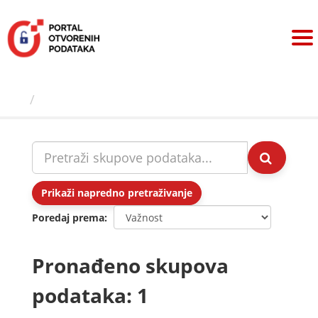
Preskoči
na
sadržaj
Skupovi podаtаkа
Prikaži napredno pretraživanje
Poredaj prema
Pronađeno skupova
podataka: 1