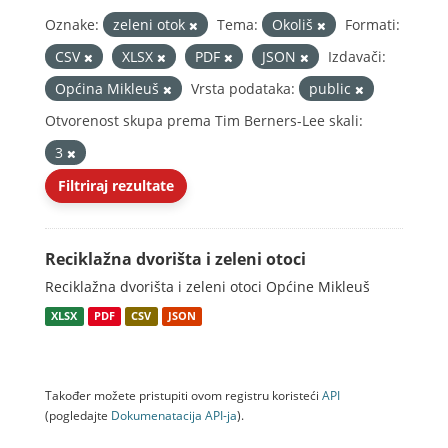
Oznake:
zeleni otok
Tema:
Okoliš
Formati:
CSV
XLSX
PDF
JSON
Izdavači:
Općina Mikleuš
Vrsta podataka:
public
Otvorenost skupa prema Tim Berners-Lee skali:
3
Filtriraj rezultate
Reciklažna dvorišta i zeleni otoci
Reciklažna dvorišta i zeleni otoci Općine Mikleuš
XLSX
PDF
CSV
JSON
Također možete pristupiti ovom registru koristeći
API
(pogledajte
Dokumenаtаcijа API-jа
).