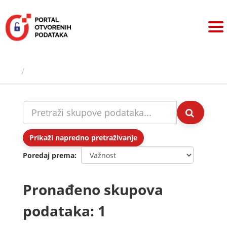
Preskoči
na
sadržaj
Skupovi podаtаkа
Prikaži napredno pretraživanje
Poredaj prema
Pronađeno skupova
podataka: 1