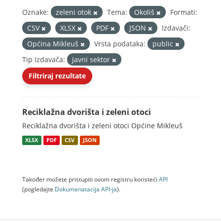
Oznake:
zeleni otok
Tema:
Okoliš
Formati:
CSV
XLSX
PDF
JSON
Izdavači:
Općina Mikleuš
Vrsta podataka:
public
Tip Izdavača:
Javni sektor
Filtriraj rezultate
Reciklažna dvorišta i zeleni otoci
Reciklažna dvorišta i zeleni otoci Općine Mikleuš
XLSX
PDF
CSV
JSON
Također možete pristupiti ovom registru koristeći
API
(pogledajte
Dokumenаtаcijа API-jа
).