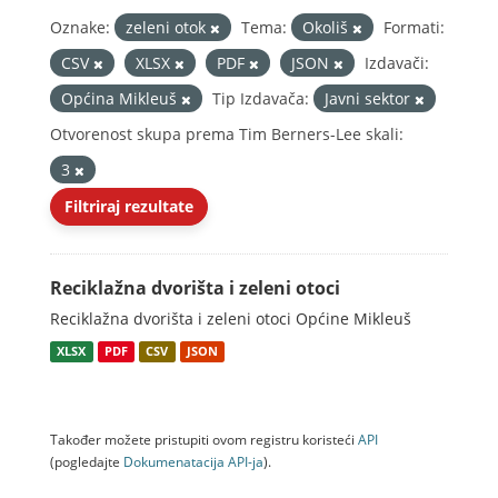
Oznake:
zeleni otok
Tema:
Okoliš
Formati:
CSV
XLSX
PDF
JSON
Izdavači:
Općina Mikleuš
Tip Izdavača:
Javni sektor
Otvorenost skupa prema Tim Berners-Lee skali:
3
Filtriraj rezultate
Reciklažna dvorišta i zeleni otoci
Reciklažna dvorišta i zeleni otoci Općine Mikleuš
XLSX
PDF
CSV
JSON
Također možete pristupiti ovom registru koristeći
API
(pogledajte
Dokumenаtаcijа API-jа
).