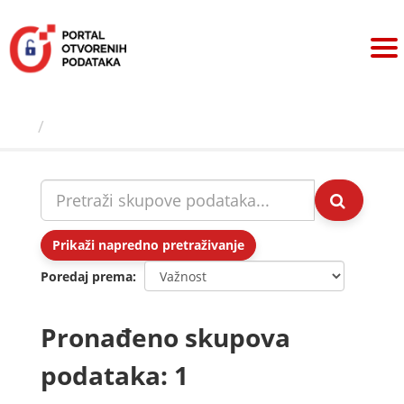
Preskoči
na
sadržaj
Skupovi podаtаkа
Prikaži napredno pretraživanje
Poredaj prema
Pronađeno skupova
podataka: 1