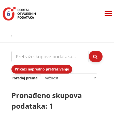
Preskoči
na
sadržaj
Skupovi podаtаkа
Prikaži napredno pretraživanje
Poredaj prema
Pronađeno skupova
podataka: 1