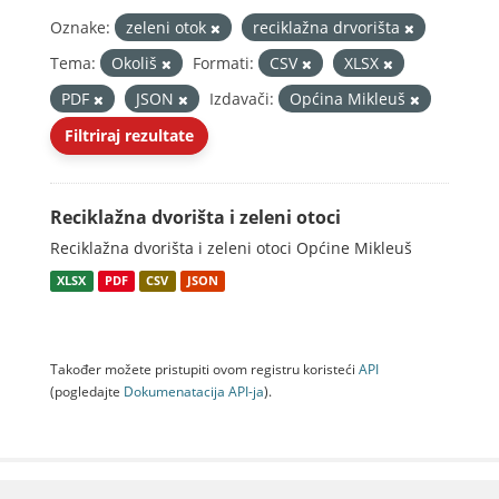
Oznake:
zeleni otok
reciklažna drvorišta
Tema:
Okoliš
Formati:
CSV
XLSX
PDF
JSON
Izdavači:
Općina Mikleuš
Filtriraj rezultate
Reciklažna dvorišta i zeleni otoci
Reciklažna dvorišta i zeleni otoci Općine Mikleuš
XLSX
PDF
CSV
JSON
Također možete pristupiti ovom registru koristeći
API
(pogledajte
Dokumenаtаcijа API-jа
).