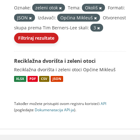
Oznake:
zeleni otok
Tema:
Okoliš
Formati:
JSON
Izdavači:
Općina Mikleuš
Otvorenost
skupa prema Tim Berners-Lee skali:
3
Filtriraj rezultate
Reciklažna dvorišta i zeleni otoci
Reciklažna dvorišta i zeleni otoci Općine Mikleuš
XLSX
PDF
CSV
JSON
Također možete pristupiti ovom registru koristeći
API
(pogledajte
Dokumenаtаcijа API-jа
).