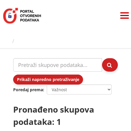
Preskoči
na
sadržaj
Skupovi podаtаkа
Prikaži napredno pretraživanje
Poredaj prema
Pronađeno skupova
podataka: 1