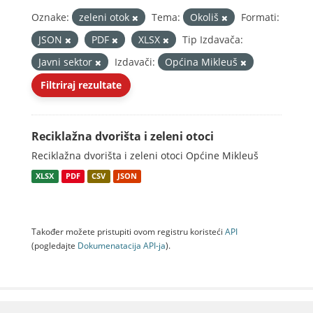
Oznake:
zeleni otok
Tema:
Okoliš
Formati:
JSON
PDF
XLSX
Tip Izdavača:
Javni sektor
Izdavači:
Općina Mikleuš
Filtriraj rezultate
Reciklažna dvorišta i zeleni otoci
Reciklažna dvorišta i zeleni otoci Općine Mikleuš
XLSX
PDF
CSV
JSON
Također možete pristupiti ovom registru koristeći
API
(pogledajte
Dokumenаtаcijа API-jа
).