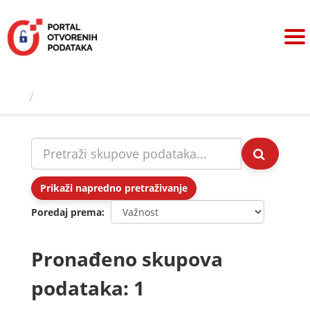
Preskoči
na
sadržaj
Skupovi podаtаkа
Prikaži napredno pretraživanje
Poredaj prema
Pronađeno skupova
podataka: 1