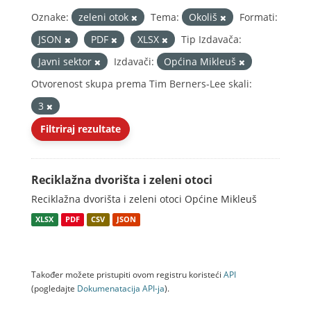
Oznake:
zeleni otok
Tema:
Okoliš
Formati:
JSON
PDF
XLSX
Tip Izdavača:
Javni sektor
Izdavači:
Općina Mikleuš
Otvorenost skupa prema Tim Berners-Lee skali:
3
Filtriraj rezultate
Reciklažna dvorišta i zeleni otoci
Reciklažna dvorišta i zeleni otoci Općine Mikleuš
XLSX
PDF
CSV
JSON
Također možete pristupiti ovom registru koristeći
API
(pogledajte
Dokumenаtаcijа API-jа
).