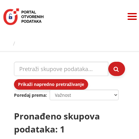
Preskoči
na
sadržaj
Skupovi podаtаkа
Prikaži napredno pretraživanje
Poredaj prema
Pronađeno skupova
podataka: 1