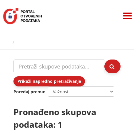
Preskoči
na
sadržaj
Skupovi podаtаkа
Prikaži napredno pretraživanje
Poredaj prema
Pronađeno skupova
podataka: 1