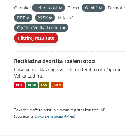
Oznake:
zeleni otok
Tema:
Okoliš
Formati:
PDF
XLSX
Izdavači:
Općina Velika Ludina
Filtriraj rezultate
Reciklažna dvorišta i zeleni otoci
Lokacije reciklažnog dvorišta i zelenih otoka Općine
Velika Ludina.
PDF
XLSX
CSV
JSON
Također možete pristupiti ovom registru koristeći
API
(pogledajte
Dokumenаtаcijа API-jа
).