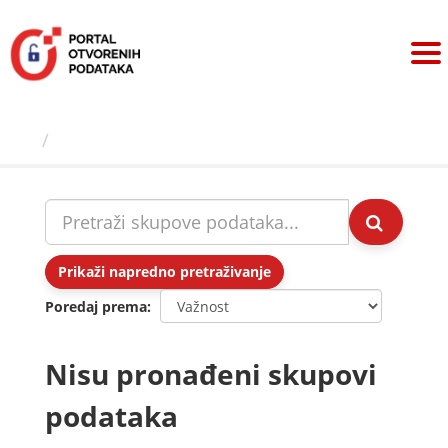
Preskoči
na
sadržaj
Skupovi podаtаkа
Prikaži napredno pretraživanje
Poredaj prema
Nisu pronađeni skupovi
podataka