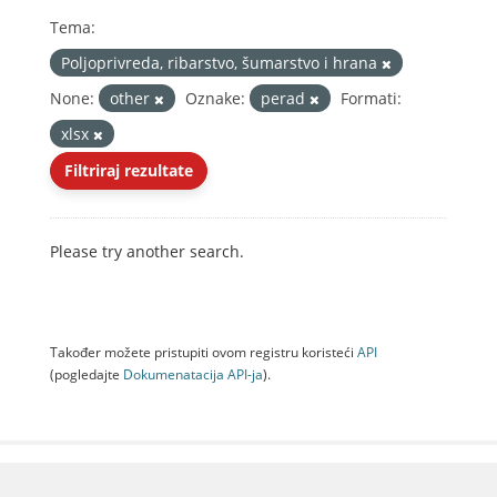
Tema:
Poljoprivreda, ribarstvo, šumarstvo i hrana
None:
other
Oznake:
perad
Formati:
xlsx
Filtriraj rezultate
Please try another search.
Također možete pristupiti ovom registru koristeći
API
(pogledajte
Dokumenаtаcijа API-jа
).