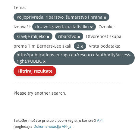
Tema:
Poljoprivreda, ribarstvo, šumarstvo i hrana
Izdavači:
dr-avni-zavod-za-statistiku
Oznake:
kravlje mlijeko
ribarstvo
Otvorenost skupa
prema Tim Berners-Lee skali:
2
Vrsta podataka:
http://publications.europa.eu/resource/authority/access-
right/PUBLIC
Filtriraj rezultate
Please try another search.
Također možete pristupiti ovom registru koristeći
API
(pogledajte
Dokumenаtаcijа API-jа
).