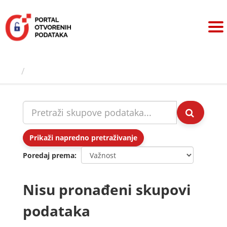
Preskoči
na
sadržaj
Skupovi podаtаkа
Prikaži napredno pretraživanje
Poredaj prema
Nisu pronađeni skupovi
podataka