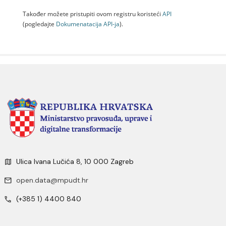
Također možete pristupiti ovom registru koristeći
API
(pogledajte
Dokumenаtаcijа API-jа
).