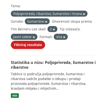
Tema:
Poljoprivreda, ribarstvo, šumarstvo i hrana
Oznake:
šumarstvo
Otvorenost skupa prema
Tim Berners-Lee skali:
2
Tip Izdavača:
Javni sektor
Formati:
xlsx
Filtriraj rezultate
Statistika u nizu: Poljoprivreda, šumarstvo i
ribarstvo
Tablice iz područja poljoprivrede, šumarstva i
ribarstva sadrže podatke o otkupu i prodaji
proizvoda poljoprivrede, šumarstva i ribarstva,
kravljem mlijeku i mliječnim...
xlsx