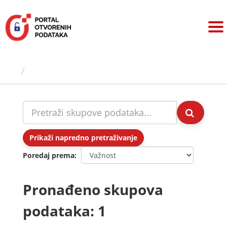
Preskoči
na
sadržaj
Skupovi podаtаkа
Prikaži napredno pretraživanje
Poredaj prema
Pronađeno skupova
podataka: 1