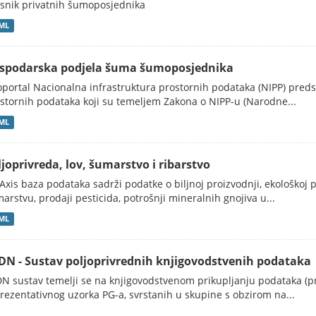
snik privatnih šumoposjednika
ML
spodarska podjela šuma šumoposjednika
portal Nacionalna infrastruktura prostornih podataka (NIPP) preds
stornih podataka koji su temeljem Zakona o NIPP-u (Narodne...
ML
ljoprivreda, lov, šumarstvo i ribarstvo
Axis baza podataka sadrži podatke o biljnoj proizvodnji, ekološkoj po
arstvu, prodaji pesticida, potrošnji mineralnih gnojiva u...
ML
DN - Sustav poljoprivrednih knjigovodstvenih podataka
N sustav temelji se na knjigovodstvenom prikupljanju podataka (pro
rezentativnog uzorka PG-a, svrstanih u skupine s obzirom na...