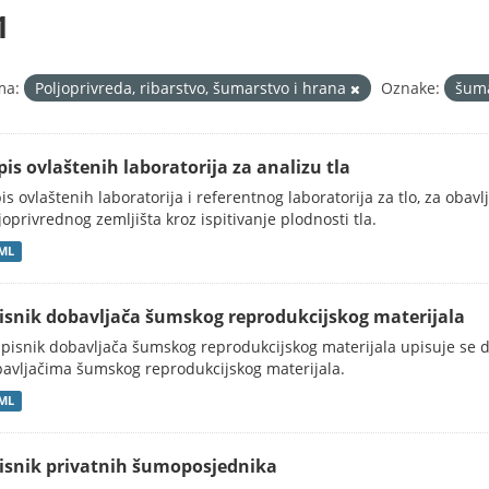
1
ma:
Poljoprivreda, ribarstvo, šumarstvo i hrana
Oznake:
šum
pis ovlaštenih laboratorija za analizu tla
is ovlaštenih laboratorija i referentnog laboratorija za tlo, za obavl
joprivrednog zemljišta kroz ispitivanje plodnosti tla.
ML
isnik dobavljača šumskog reprodukcijskog materijala
pisnik dobavljača šumskog reprodukcijskog materijala upisuje se d
avljačima šumskog reprodukcijskog materijala.
ML
isnik privatnih šumoposjednika