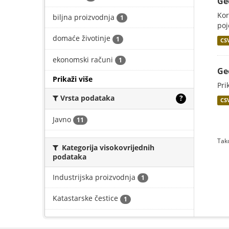
Ge
Kor
biljna proizvodnja
1
poj
domaće životinje
1
CS
ekonomski računi
1
Ge
Prikaži više
Pri
Vrsta podataka
?
CS
Javno
11
Tako
Kategorija visokovrijednih
podataka
Industrijska proizvodnja
1
Katastarske čestice
1