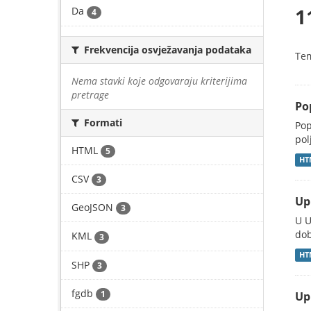
1
Da
4
Frekvencija osvježavanja podataka
Te
Nema stavki koje odgovaraju kriterijima
pretrage
Po
Formati
Pop
pol
HTML
5
HT
CSV
3
Up
GeoJSON
3
U U
dob
KML
3
HT
SHP
3
fgdb
1
Up