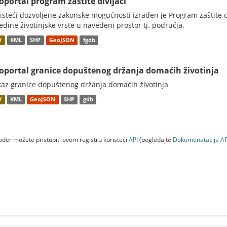
oportal program zaštite divljači
isteći dozvoljene zakonske mogućnosti izrađen je Program zaštite div
edine životinjske vrste u navedeni prostor tj. područja.
V
KML
SHP
GeoJSON
fgdb
oportal granice dopuštenog držanja domaćih životinja
kaz granice dopuštenog držanja domaćih životinja
V
KML
GeoJSON
SHP
gdb
đer možete pristupiti ovom registru koristeći
API
(pogledajte
Dokumenаtаcijа AP