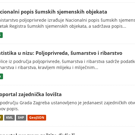
cionalni popis šumskih sjemenskih objekata
istarstvo poljoprivrede izrađuje Nacionalni popis šumskih sjemens
etak Registra šumskih sjemenskih objekata, a sadržava popis...
S
atistika u nizu: Poljoprivreda, šumarstvo i ribarstvo
lice iz područja poljoprivrede, šumarstva i ribarstva sadrže podatk
arstva i ribarstva, kravljem mlijeku i mliječnim...
x
oportal zajednička lovišta
području Grada Zagreba ustanovljeno je jedanaest zajedničkih otvo
hov popis.
V
KML
SHP
GeoJSON