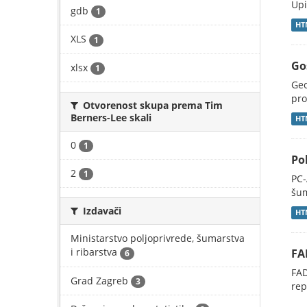
Upi
gdb
1
HT
XLS
1
Go
xlsx
1
Geo
pro
Otvorenost skupa prema Tim
Berners-Lee skali
HT
0
1
Po
2
1
PC-
šum
Izdavači
HT
Ministarstvo poljoprivrede, šumarstva
i ribarstva
FA
6
FAD
Grad Zagreb
3
rep