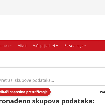
rikaži napredno pretraživanje
Po
ronađeno skupova podataka: