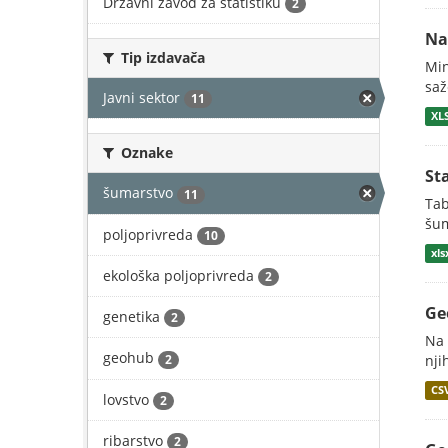
Državni zavod za statistiku
2
Na
Tip izdavača
Min
saž
Javni sektor
11
XL
Oznake
St
šumarstvo
11
Tab
šum
poljoprivreda
10
xls
ekološka poljoprivreda
2
Ge
genetika
2
Na 
geohub
2
nji
CS
lovstvo
2
ribarstvo
2