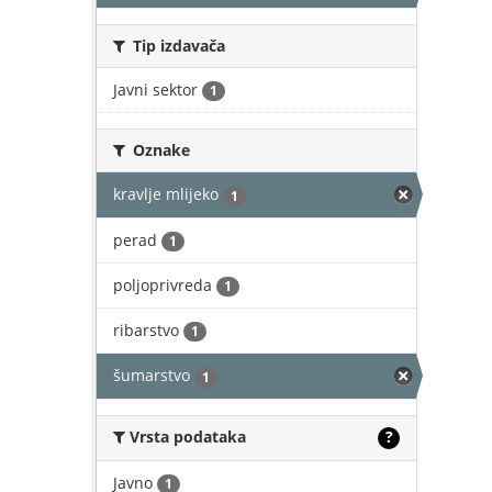
Tip izdavača
Javni sektor
1
Oznake
kravlje mlijeko
1
perad
1
poljoprivreda
1
ribarstvo
1
šumarstvo
1
Vrsta podataka
?
Javno
1