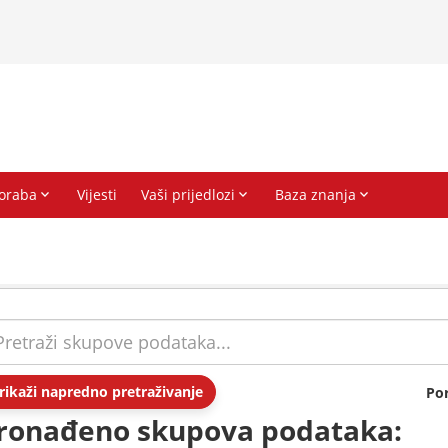
rikaži napredno pretraživanje
Po
ronađeno skupova podataka: