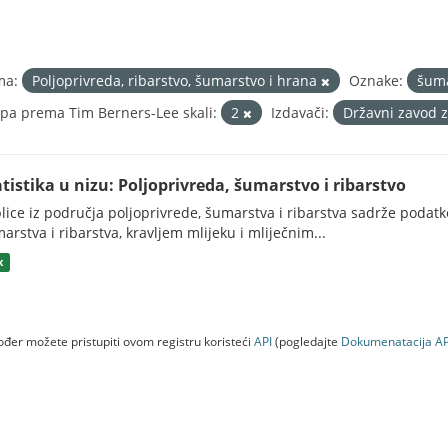
ma:
Poljoprivreda, ribarstvo, šumarstvo i hrana
Oznake:
šum
pa prema Tim Berners-Lee skali:
2
Izdavači:
Državni zavod z
atistika u nizu: Poljoprivreda, šumarstvo i ribarstvo
lice iz područja poljoprivrede, šumarstva i ribarstva sadrže podatk
arstva i ribarstva, kravljem mlijeku i mliječnim...
x
đer možete pristupiti ovom registru koristeći
API
(pogledajte
Dokumenаtаcijа AP