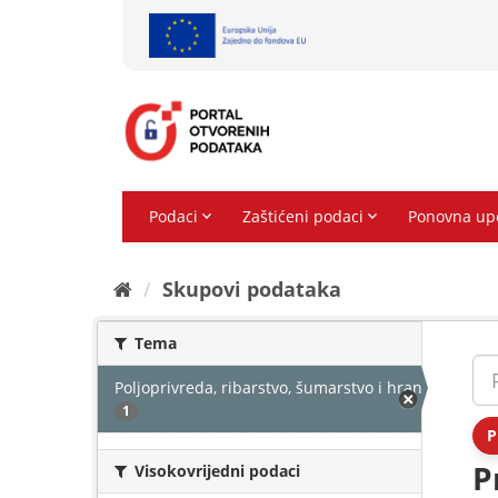
Preskoči
na
sadržaj
Skupovi podаtаkа
Tema
Poljoprivreda, ribarstvo, šumarstvo i hrana
1
P
P
Visokovrijedni podaci