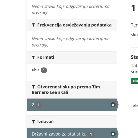
1
Nema stavki koje odgovaraju kriterijima
pretrage
Te
Frekvencija osvježavanja podataka
sku
Nema stavki koje odgovaraju kriterijima
pretrage
St
Formati
Tab
xlsx
1
šum
xls
Otvorenost skupa prema Tim
Berners-Lee skali
2
1
Tako
Izdavači
Državni zavod za statistiku
1