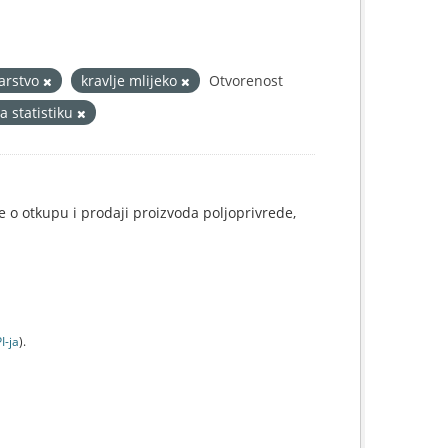
arstvo
kravlje mlijeko
Otvorenost
a statistiku
e o otkupu i prodaji proizvoda poljoprivrede,
I-jа
).