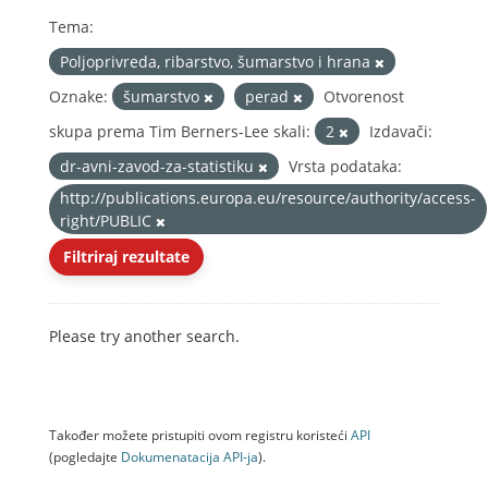
Tema:
Poljoprivreda, ribarstvo, šumarstvo i hrana
Oznake:
šumarstvo
perad
Otvorenost
skupa prema Tim Berners-Lee skali:
2
Izdavači:
dr-avni-zavod-za-statistiku
Vrsta podataka:
http://publications.europa.eu/resource/authority/access-
right/PUBLIC
Filtriraj rezultate
Please try another search.
Također možete pristupiti ovom registru koristeći
API
(pogledajte
Dokumenаtаcijа API-jа
).