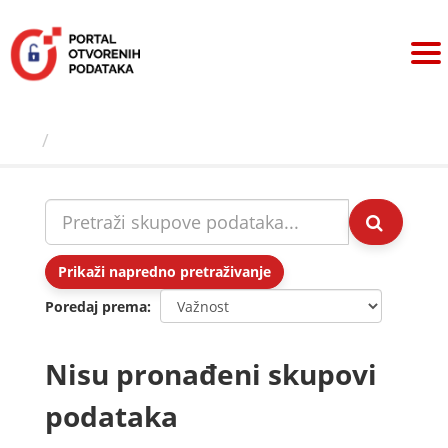
Preskoči
na
sadržaj
Skupovi podаtаkа
Prikaži napredno pretraživanje
Poredaj prema
Nisu pronađeni skupovi
podataka