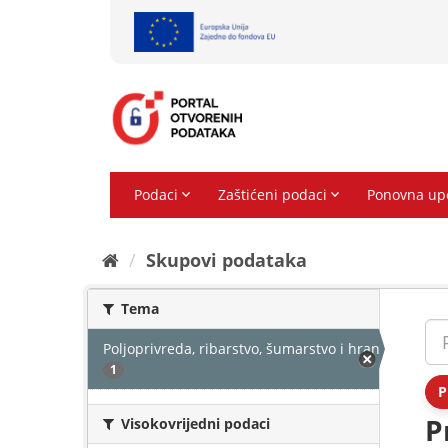
Preskoči
na
sadržaj
Skupovi podаtаkа
Tema
Poljoprivreda, ribarstvo, šumarstvo i hrana
1
P
P
Visokovrijedni podaci