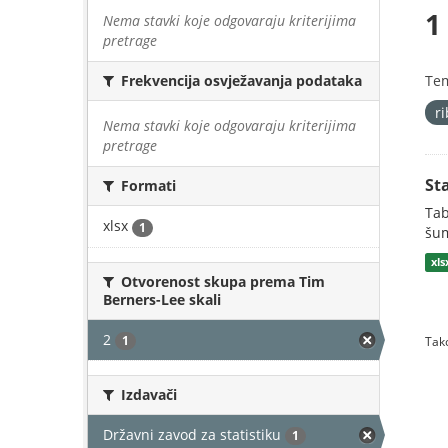
1
Nema stavki koje odgovaraju kriterijima
pretrage
Te
Frekvencija osvježavanja podataka
r
Nema stavki koje odgovaraju kriterijima
pretrage
St
Formati
Tab
xlsx
1
šum
xls
Otvorenost skupa prema Tim
Berners-Lee skali
2
1
Tako
Izdavači
Državni zavod za statistiku
1