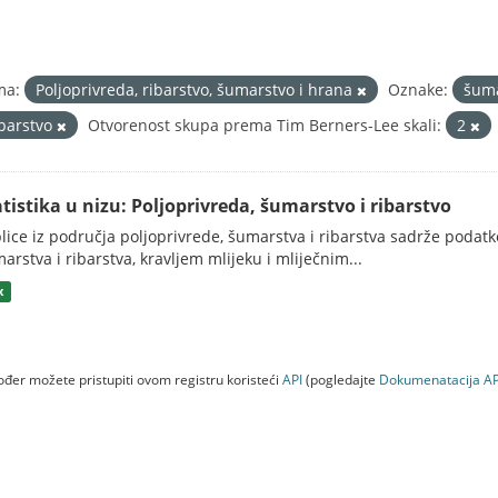
ma:
Poljoprivreda, ribarstvo, šumarstvo i hrana
Oznake:
šum
ibarstvo
Otvorenost skupa prema Tim Berners-Lee skali:
2
atistika u nizu: Poljoprivreda, šumarstvo i ribarstvo
lice iz područja poljoprivrede, šumarstva i ribarstva sadrže podatk
arstva i ribarstva, kravljem mlijeku i mliječnim...
x
đer možete pristupiti ovom registru koristeći
API
(pogledajte
Dokumenаtаcijа AP