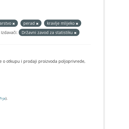
arstvo
perad
kravlje mlijeko
Izdavači:
Državni zavod za statistiku
e o otkupu i prodaji proizvoda poljoprivrede,
I-jа
).