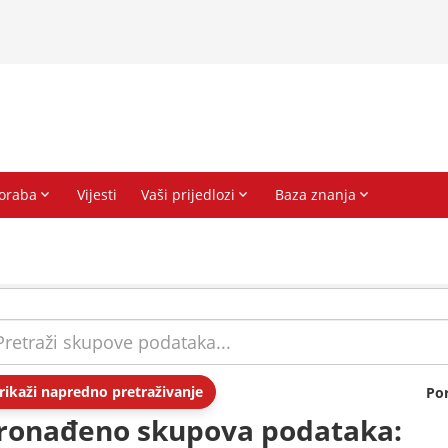
rikaži napredno pretraživanje
Po
ronađeno skupova podataka: