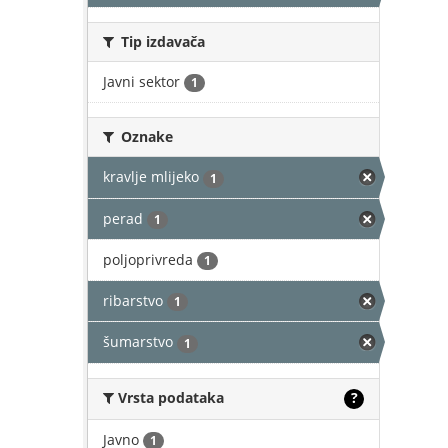
Tip izdavača
Javni sektor
1
Oznake
kravlje mlijeko
1
perad
1
poljoprivreda
1
ribarstvo
1
šumarstvo
1
Vrsta podataka
?
Javno
1