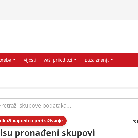
rikaži napredno pretraživanje
Po
isu pronađeni skupovi