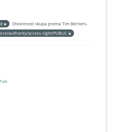
ad
Otvorenost skupa prema Tim Berners-
urce/authority/access-right/PUBLIC
I-jа
).