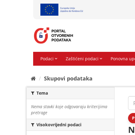
Preskoči
na
sadržaj
Skupovi podаtаkа
Tema
Nema stavki koje odgovaraju kriterijima
pretrage
P
Visokovrijedni podaci
N