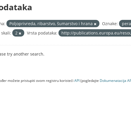
odataka
ma:
Poljoprivreda, ribarstvo, šumarstvo i hrana
Oznake:
per
 skali:
2
Vrsta podataka:
http://publications.europa.eu/reso
ase try another search.
đer možete pristupiti ovom registru koristeći
API
(pogledajte
Dokumenаtаcijа AP