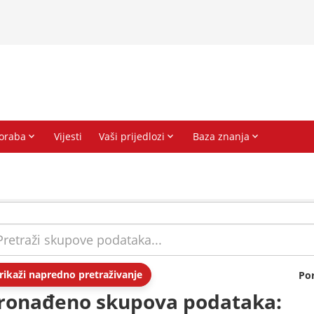
rikaži napredno pretraživanje
Po
ronađeno skupova podataka: