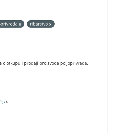
oprivreda
ribarstvo
e o otkupu i prodaji proizvoda poljoprivrede,
I-jа
).