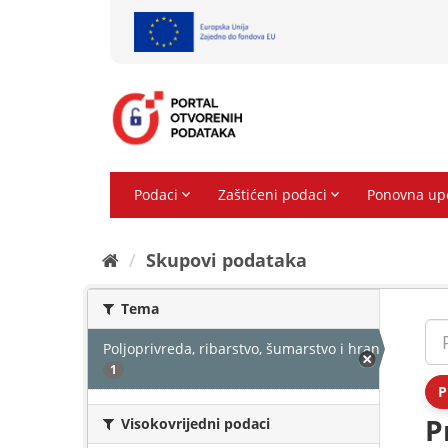
Preskoči
na
sadržaj
Skupovi podаtаkа
Tema
Poljoprivreda, ribarstvo, šumarstvo i hrana
1
P
P
Visokovrijedni podaci