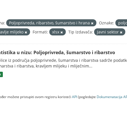
ma:
Poljoprivreda, ribarstvo, šumarstvo i hrana
Oznake:
polj
ravlje mlijeko
Formati:
xlsx
Tip Izdavača:
Javni sektor
atistika u nizu: Poljoprivreda, šumarstvo i ribarstvo
lice iz područja poljoprivrede, šumarstva i ribarstva sadrže podatk
arstva i ribarstva, kravljem mlijeku i mliječnim...
x
đer možete pristupiti ovom registru koristeći
API
(pogledajte
Dokumenаtаcijа AP