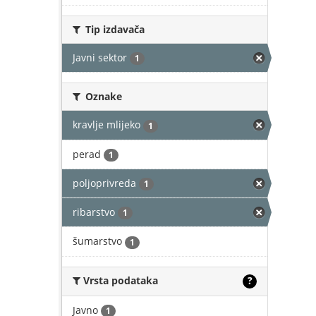
Tip izdavača
Javni sektor
1
Oznake
kravlje mlijeko
1
perad
1
poljoprivreda
1
ribarstvo
1
šumarstvo
1
Vrsta podataka
?
Javno
1