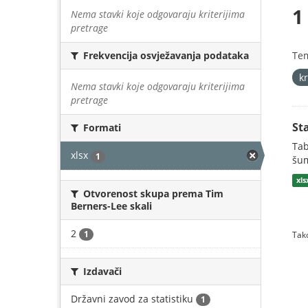
1
Nema stavki koje odgovaraju kriterijima
pretrage
Te
Frekvencija osvježavanja podataka
k
Nema stavki koje odgovaraju kriterijima
pretrage
St
Formati
Tab
xlsx
1
šum
xls
Otvorenost skupa prema Tim
Berners-Lee skali
2
1
Tako
Izdavači
Državni zavod za statistiku
1