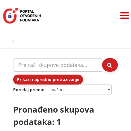
Preskoči
na
sadržaj
Skupovi podаtаkа
Prikaži napredno pretraživanje
Poredaj prema
Pronađeno skupova
podataka: 1