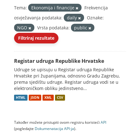
Tema:
Ekonomija i financije
Frekvencija
osvježavanja podataka:
daily
Oznake:
NGO
Vrsta podataka:
public
Filtriraj rezultate
Registar udruga Republike Hrvatske
Udruge se upisuju u Registar udruga Republike
Hrvatske pri županijama, odnosno Gradu Zagrebu,
prema sjedištu udruge. Registar udruga vodi se u
elektroničkom obliku jedinstveno...
HTML
JSON
XML
CSV
Također možete pristupiti ovom registru koristeći
API
(pogledajte
Dokumenаtаcijа API-jа
).