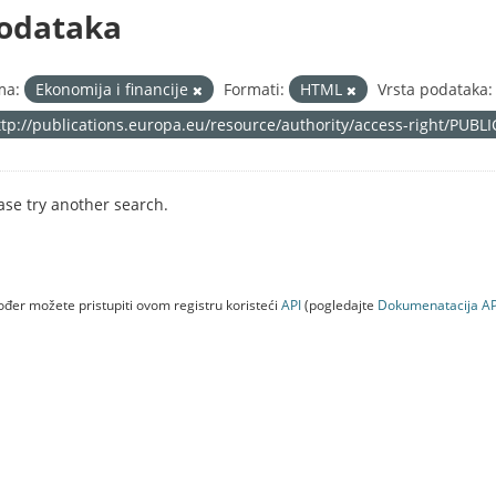
odataka
ma:
Ekonomija i financije
Formati:
HTML
Vrsta podataka:
ttp://publications.europa.eu/resource/authority/access-right/PUBL
ase try another search.
đer možete pristupiti ovom registru koristeći
API
(pogledajte
Dokumenаtаcijа AP