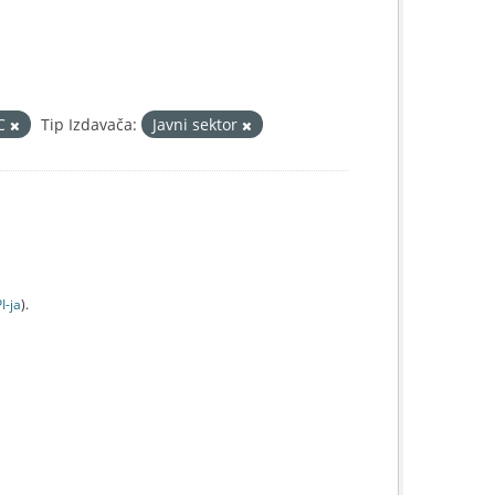
IC
Tip Izdavača:
Javni sektor
I-jа
).