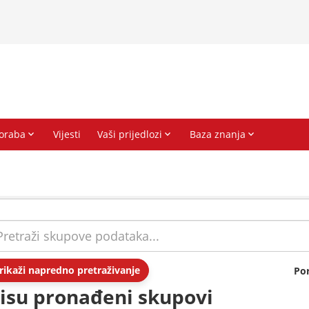
rikaži napredno pretraživanje
Po
isu pronađeni skupovi