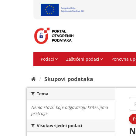
Preskoči
na
sadržaj
Skupovi podаtаkа
Tema
Nema stavki koje odgovaraju kriterijima
pretrage
P
Visokovrijedni podaci
N