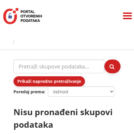
Preskoči
na
sadržaj
Skupovi podаtаkа
Prikaži napredno pretraživanje
Poredaj prema
Nisu pronađeni skupovi
podataka