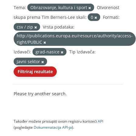
Tema:
Obrazovanje, kultura i sport
Otvorenost
skupa prema Tim Berners-Lee skali:
0
Formati:
csv / zip
Vrsta podataka:
http://publications.europa.eu/resource/authority/access-
right/PUBLIC
Izdavači:
grad-nasice
Tip Izdavača:
Javni sektor
Filtriraj rezultate
Please try another search.
Također možete pristupiti ovom registru koristeći
API
(pogledajte
Dokumenаtаcijа API-jа
).