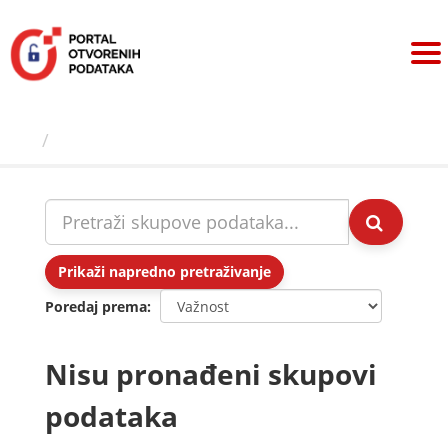
Preskoči
na
sadržaj
Skupovi podаtаkа
Prikaži napredno pretraživanje
Poredaj prema
Nisu pronađeni skupovi
podataka