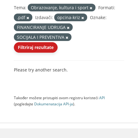
Tema:
Obrazovanje, kultura i sport
Formati:
.pdf
Izdavači:
opcina-kriz
Oznake:
FINANCIRANJE UDRUGA
SOCIJALA I PREVENTIVA
Filtriraj rezultate
Please try another search.
Također možete pristupiti ovom registru koristeći
API
(pogledajte
Dokumenаtаcijа API-jа
).