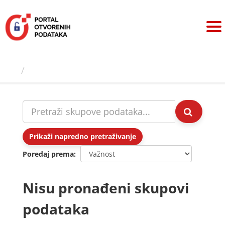
Preskoči
na
sadržaj
Skupovi podаtаkа
Prikaži napredno pretraživanje
Poredaj prema
Nisu pronađeni skupovi
podataka