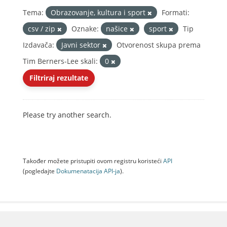
Tema:
Obrazovanje, kultura i sport
Formati:
csv / zip
Oznake:
našice
sport
Tip
Izdavača:
Javni sektor
Otvorenost skupa prema
Tim Berners-Lee skali:
0
Filtriraj rezultate
Please try another search.
Također možete pristupiti ovom registru koristeći
API
(pogledajte
Dokumenаtаcijа API-jа
).