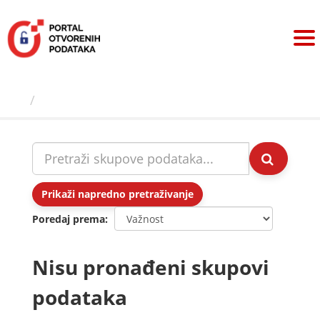
Preskoči
na
sadržaj
Skupovi podаtаkа
Prikaži napredno pretraživanje
Poredaj prema
Nisu pronađeni skupovi
podataka