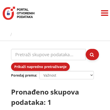
Preskoči
na
sadržaj
Skupovi podаtаkа
Prikaži napredno pretraživanje
Poredaj prema
Pronađeno skupova
podataka: 1