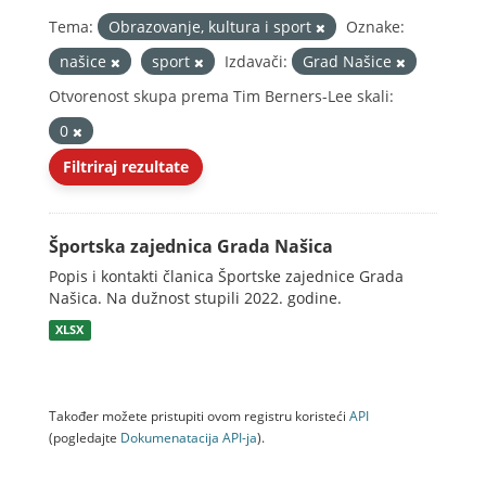
Tema:
Obrazovanje, kultura i sport
Oznake:
našice
sport
Izdavači:
Grad Našice
Otvorenost skupa prema Tim Berners-Lee skali:
0
Filtriraj rezultate
Športska zajednica Grada Našica
Popis i kontakti članica Športske zajednice Grada
Našica. Na dužnost stupili 2022. godine.
XLSX
Također možete pristupiti ovom registru koristeći
API
(pogledajte
Dokumenаtаcijа API-jа
).