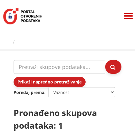
Preskoči
na
sadržaj
Skupovi podаtаkа
Prikaži napredno pretraživanje
Poredaj prema
Pronađeno skupova
podataka: 1