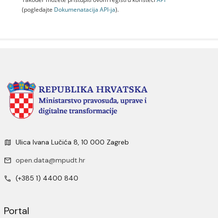
(pogledajte
Dokumenаtаcijа API-jа
).