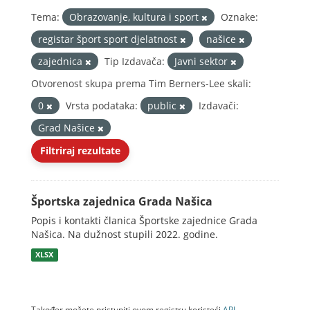
Tema:
Obrazovanje, kultura i sport
Oznake:
registar šport sport djelatnost
našice
zajednica
Tip Izdavača:
Javni sektor
Otvorenost skupa prema Tim Berners-Lee skali:
0
Vrsta podataka:
public
Izdavači:
Grad Našice
Filtriraj rezultate
Športska zajednica Grada Našica
Popis i kontakti članica Športske zajednice Grada
Našica. Na dužnost stupili 2022. godine.
XLSX
Također možete pristupiti ovom registru koristeći
API