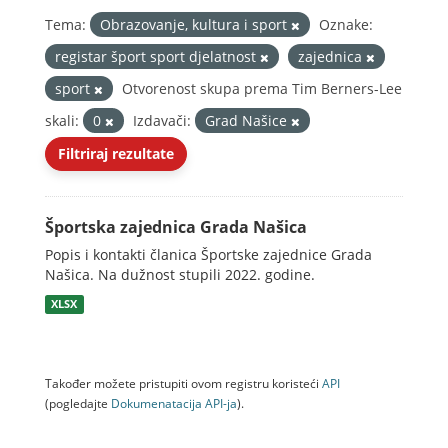
Tema:
Obrazovanje, kultura i sport
Oznake:
registar šport sport djelatnost
zajednica
sport
Otvorenost skupa prema Tim Berners-Lee
skali:
0
Izdavači:
Grad Našice
Filtriraj rezultate
Športska zajednica Grada Našica
Popis i kontakti članica Športske zajednice Grada
Našica. Na dužnost stupili 2022. godine.
XLSX
Također možete pristupiti ovom registru koristeći
API
(pogledajte
Dokumenаtаcijа API-jа
).