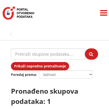
Preskoči
na
sadržaj
Skupovi podаtаkа
Prikaži napredno pretraživanje
Poredaj prema
Pronađeno skupova
podataka: 1